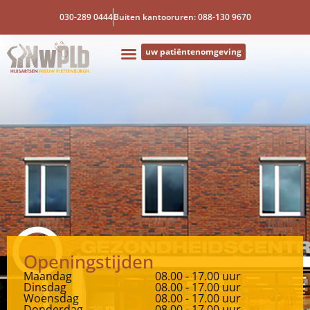
030-289 0444
Buiten kantooruren: 088-130 9670
uw patiëntenomgeving
Openingstijden
Maandag
08.00 - 17.00 uur
Dinsdag
08.00 - 17.00 uur
Woensdag
08.00 - 17.00 uur
Donderdag
08.00 - 17.00 uur