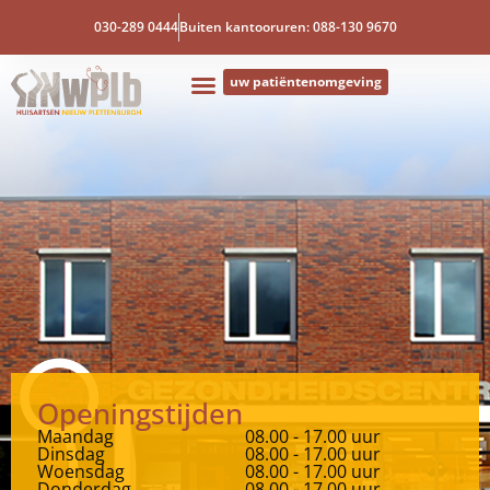
030-289 0444
Buiten kantooruren: 088-130 9670
uw patiëntenomgeving
Openingstijden
Maandag
08.00 - 17.00 uur
Dinsdag
08.00 - 17.00 uur
Woensdag
08.00 - 17.00 uur
Donderdag
08.00 - 17.00 uur