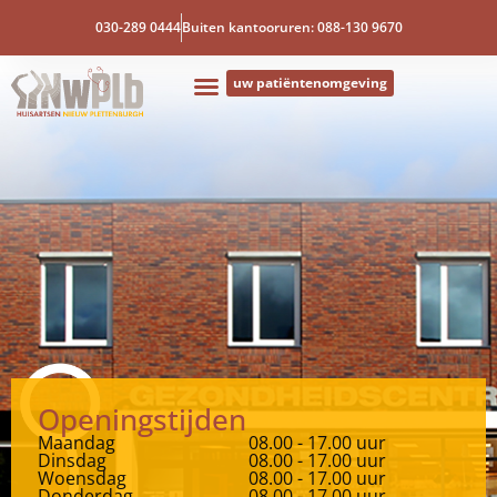
030-289 0444
Buiten kantooruren: 088-130 9670
uw patiëntenomgeving
Openingstijden
Maandag
08.00 - 17.00 uur
Dinsdag
08.00 - 17.00 uur
Woensdag
08.00 - 17.00 uur
Donderdag
08.00 - 17.00 uur