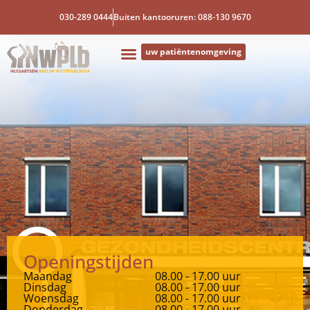
030-289 0444
Buiten kantooruren: 088-130 9670
uw patiëntenomgeving
Openingstijden
Maandag
08.00 - 17.00 uur
Dinsdag
08.00 - 17.00 uur
Woensdag
08.00 - 17.00 uur
Donderdag
08.00 - 17.00 uur