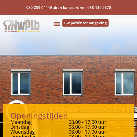
030-289 0444
Buiten kantooruren: 088-130 9670
uw patiëntenomgeving
Openingstijden
Maandag
08.00 - 17.00 uur
Dinsdag
08.00 - 17.00 uur
Woensdag
08.00 - 17.00 uur
Donderdag
08.00 - 17.00 uur