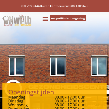
030-289 0444
Buiten kantooruren: 088-130 9670
uw patiëntenomgeving
Openingstijden
Maandag
08.00 - 17.00 uur
Dinsdag
08.00 - 17.00 uur
Woensdag
08.00 - 17.00 uur
Donderdag
08.00 - 17.00 uur