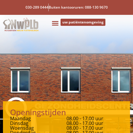
030-289 0444
Buiten kantooruren: 088-130 9670
uw patiëntenomgeving
Openingstijden
Maandag
08.00 - 17.00 uur
Dinsdag
08.00 - 17.00 uur
Woensdag
08.00 - 17.00 uur
Donderdag
08.00 - 17.00 uur