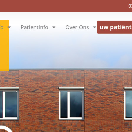
0
uw patiën
fo
Patientinfo
Over Ons