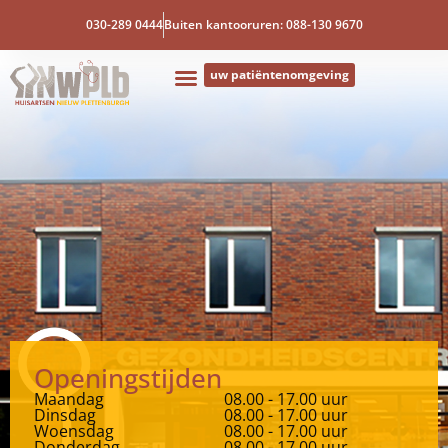
030-289 0444
Buiten kantooruren: 088-130 9670
uw patiëntenomgeving
Openingstijden
Maandag
08.00 - 17.00 uur
Dinsdag
08.00 - 17.00 uur
Woensdag
08.00 - 17.00 uur
Donderdag
08.00 - 17.00 uur