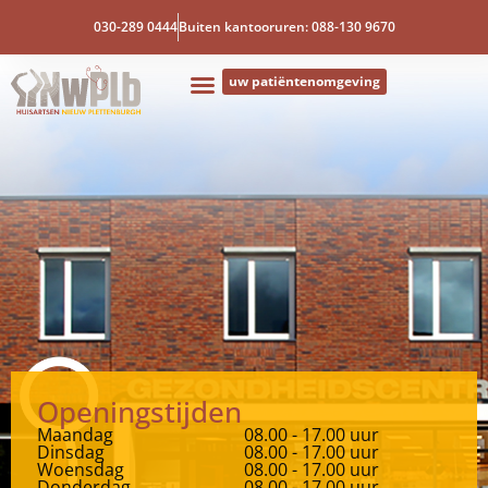
030-289 0444
Buiten kantooruren: 088-130 9670
uw patiëntenomgeving
Openingstijden
Maandag
08.00 - 17.00 uur
Dinsdag
08.00 - 17.00 uur
Woensdag
08.00 - 17.00 uur
Donderdag
08.00 - 17.00 uur