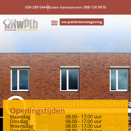
030-289 0444
Buiten kantooruren: 088-130 9670
uw patiëntenomgeving
Openingstijden
Maandag
08.00 - 17.00 uur
Dinsdag
08.00 - 17.00 uur
Woensdag
08.00 - 17.00 uur
Donderdag
08.00 - 17.00 uur