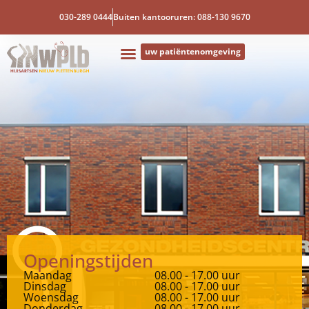
030-289 0444
Buiten kantooruren: 088-130 9670
uw patiëntenomgeving
Openingstijden
Maandag
08.00 - 17.00 uur
Dinsdag
08.00 - 17.00 uur
Woensdag
08.00 - 17.00 uur
Donderdag
08.00 - 17.00 uur