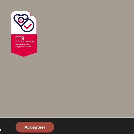
Accepteer
s
.