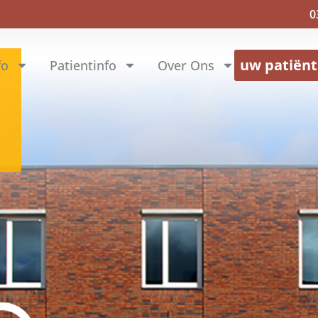
0
uw patiën
fo
Patientinfo
Over Ons