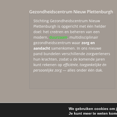
Gezondheidscentrum Nieuw Plettenburgh
Stichting Gezondheidscentrum Nieuw
Plettenburgh is opgericht met één helder
doel: het creëren en beheren van een
modern,
duurzaam
, multidisciplinair
gezondheidscentrum waar
zorg en
aandacht
samenkomen. In ons nieuwe
pand bundelen verschillende zorgverleners
hun krachten, zodat u de komende jaren
kunt rekenen op
efficiënte, toegankelijke én
persoonlijke zorg
— alles onder één dak.
We gebruiken cookies om je
© Copyright 2025 Gezondheidscentrum Nieuw Plettenburgh | 
Je kunt meer te weten kom