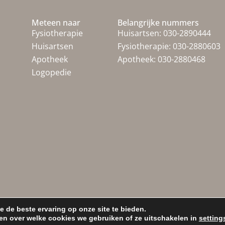
Meteen naar
Belangrijke nummers
Fysiotherapie
Huisartsen:
030-2890444
Huisartsen
Fysiotherapie:
030-2880603
Apotheek
Apotheek:
030-2880468
Logopedie
 de beste ervaring op onze site te bieden.
All Rights Reserved |
Cookiebeleid en Privacy statement
|
Veelgestelde vragen
en over welke cookies we gebruiken of ze uitschakelen in
setting