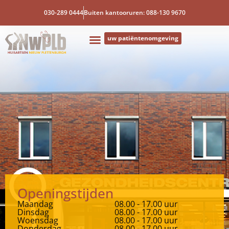
030-289 0444
Buiten kantooruren: 088-130 9670
uw patiëntenomgeving
Openingstijden
Maandag
08.00 - 17.00 uur
Dinsdag
08.00 - 17.00 uur
Woensdag
08.00 - 17.00 uur
Donderdag
08.00 - 17.00 uur