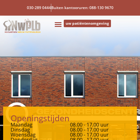
030-289 0444
Buiten kantooruren: 088-130 9670
uw patiëntenomgeving
Openingstijden
Maandag
08.00 - 17.00 uur
Dinsdag
08.00 - 17.00 uur
Woensdag
08.00 - 17.00 uur
Donderdag
08.00 - 17.00 uur