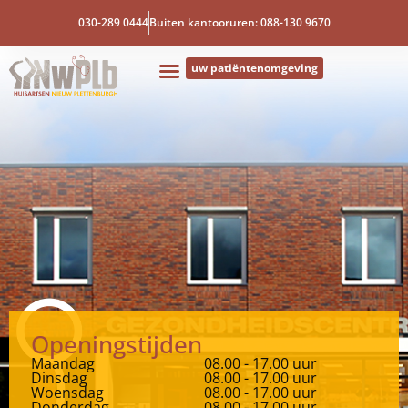
030-289 0444
Buiten kantooruren: 088-130 9670
uw patiëntenomgeving
Openingstijden
Maandag
08.00 - 17.00 uur
Dinsdag
08.00 - 17.00 uur
Woensdag
08.00 - 17.00 uur
Donderdag
08.00 - 17.00 uur