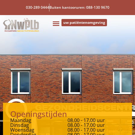
030-289 0444
Buiten kantooruren: 088-130 9670
uw patiëntenomgeving
Openingstijden
Maandag
08.00 - 17.00 uur
Dinsdag
08.00 - 17.00 uur
Woensdag
08.00 - 17.00 uur
Donderdag
08.00 - 17.00 uur