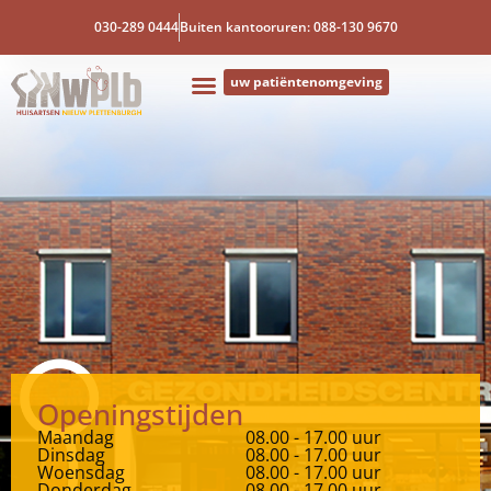
030-289 0444
Buiten kantooruren: 088-130 9670
uw patiëntenomgeving
Openingstijden
Maandag
08.00 - 17.00 uur
Dinsdag
08.00 - 17.00 uur
Woensdag
08.00 - 17.00 uur
Donderdag
08.00 - 17.00 uur